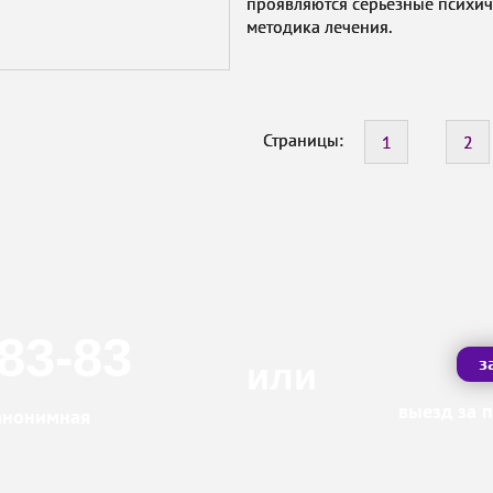
проявляются серьезные психич
методика лечения.
Страницы:
1
2
-83-83
з
или
выезд за 
 анонимная